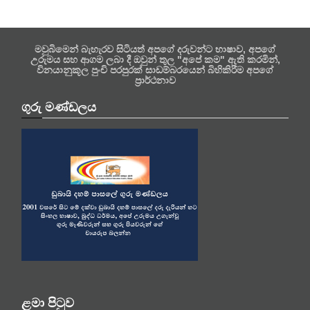
මවුබිමෙන් බැහැරව සිටියත් අපගේ දරුවන්ට භාෂාව, අපගේ
උරුමය සහ ආගම ලබා දී ඔවුන් තුල "අපේ කම" ඇති කරමින්,
විනයානුකූල පුංචි පරපුරක් සාඩම්බරයෙන් බිහිකිරීම අපගේ
ප්‍රාර්ථනාව
ගුරු මණ්ඩලය
ළමා පිටුව