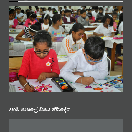
දහම් පාසලේ විෂය නිර්දේශ