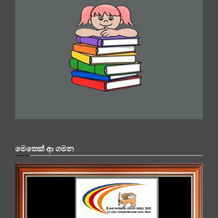
මෙතෙක් ආ ගමන