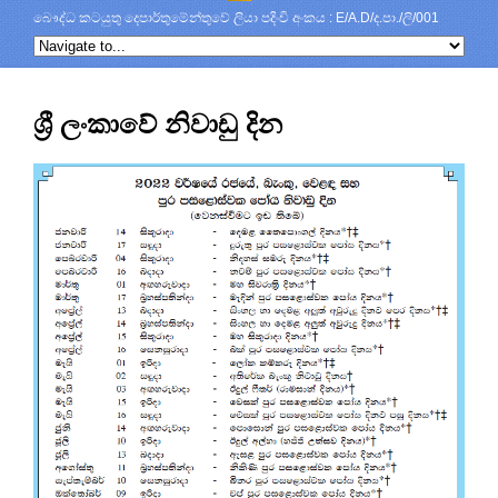
බෞද්ධ කටයුතු දෙපාර්තුමේන්තුවේ ලියා පදිංචි අංකය : E/A.D/ද.පා./ලි/001
ශ්‍රී ලංකාවේ නිවාඩු දින