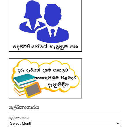
ලේඛනාගාරය
ලේඛනාගාරය