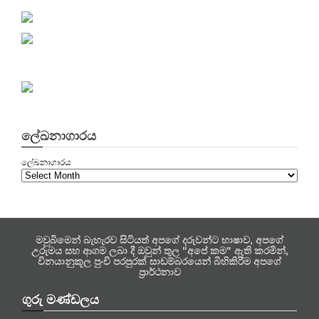
ලේඛනාගාරය
ලේඛනාගාරය
මවුබිමෙන් බැහැරව සිටියත් අපගේ දරුවන්ට භාෂාව, අපගේ
උරුමය සහ ආගම ලබා දී ඔවුන් තුල "අපේ කම" ඇති කරමින්,
විනයානුකූල පුංචි පරපුරක් සාඩම්බරයෙන් බිහිකිරීම අපගේ
ප්‍රාර්ථනාව
ගුරු මණ්ඩලය