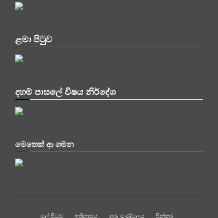
ළමා පිටුව
දහම් පාසලේ විෂය නිර්දේශ
මෙතෙක් ආ ගමන
මුල් පිටුව
ඉතිහාසය
ගුරු මණ්ඩලය
පින්තූර