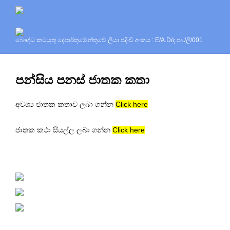
බෞද්ධ කටයුතු දෙපාර්තුමේන්තුවේ ලියා පදිංචි අංකය : E/A.D/ද.පා./ලි/001
පන්සිය පනස් ජාතක කතා
අවශ්‍ය ජාතක කතාව ලබා ගන්න
Click here
ජාතක කථා සියල්ල ලබා ගන්න
Click here