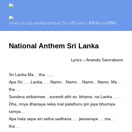
බෞද්ධ කටයුතු දෙපාර්තුමේන්තුවේ ලියා පදිංචි අංකය : E/A.D/ද.පා./ලි/001
National Anthem Sri Lanka
Lyrics – Ananda Samrakoon
Sri Lanka Ma….tha…….
Apa Sri……Lanka……Namo…Namo….Namo…Namo..Ma…
tha….
Sundera siribarinee…surendi athi so..bhama..na Lanka…….
Dha..nnya dhanaya neka mal palathuru piri jaya bhumiya
ramya…
Apa hata sepa siri setha sadhana….. jeevanaye … ma…
tha….