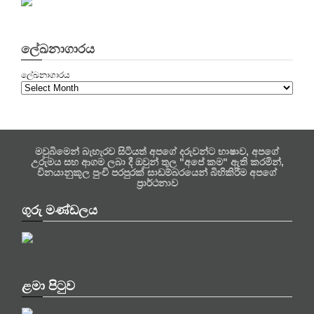
ලේඛනාගාරය
ලේඛනාගාරය
මවුබිමෙන් බැහැරව සිටියත් අපගේ දරුවන්ට භාෂාව, අපගේ
උරුමය සහ ආගම ලබා දී ඔවුන් තුල "අපේ කම" ඇති කරමින්,
විනයානුකූල පුංචි පරපුරක් සාඩම්බරයෙන් බිහිකිරීම අපගේ
ප්‍රාර්ථනාව
ගුරු මණ්ඩලය
ළමා පිටුව