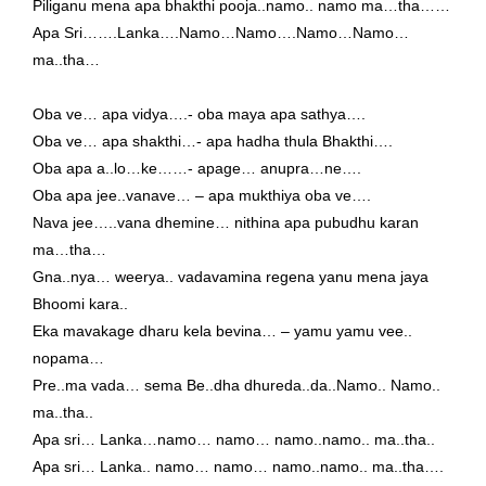
Piliganu mena apa bhakthi pooja..namo.. namo ma…tha……
Apa Sri…….Lanka….Namo…Namo….Namo…Namo…
ma..tha…
Oba ve… apa vidya….- oba maya apa sathya….
Oba ve… apa shakthi…- apa hadha thula Bhakthi….
Oba apa a..lo…ke……- apage… anupra…ne….
Oba apa jee..vanave… – apa mukthiya oba ve….
Nava jee…..vana dhemine… nithina apa pubudhu karan
ma…tha…
Gna..nya… weerya.. vadavamina regena yanu mena jaya
Bhoomi kara..
Eka mavakage dharu kela bevina… – yamu yamu vee..
nopama…
Pre..ma vada… sema Be..dha dhureda..da..Namo.. Namo..
ma..tha..
Apa sri… Lanka…namo… namo… namo..namo.. ma..tha..
Apa sri… Lanka.. namo… namo… namo..namo.. ma..tha….